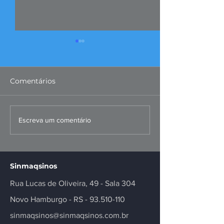
Comentários
FIERGS: corte da Selic é
Missão ao Per
Escreva um comentário
positivo, mas
fortalece negó
insuficiente
inovação no se
Sinmaqsinos
Rua Lucas de Oliveira, 49 - Sala 304
Novo Hamburgo - RS -
93.510-110
sinmaqsinos@sinmaqsinos.com.br