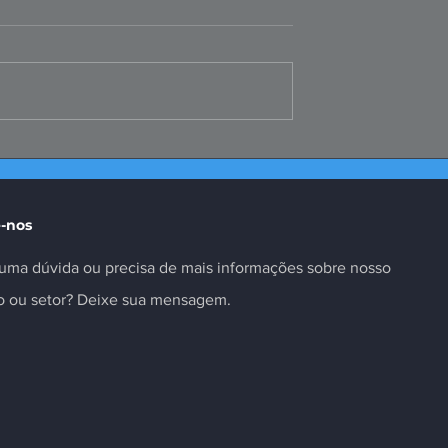
te da Selic é
Missão ao Peru fortalece
as insuficiente
negócios e inovação no
setor
-nos
uma dúvida ou precisa de mais informações sobre nosso
to ou setor? Deixe sua mensagem.