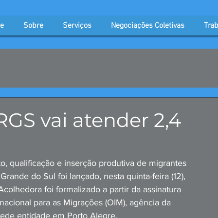
e
Sobre
Serviços
Negociações Coletivas
Trab
GS vai atender 2,4
o, qualificação e inserção produtiva de migrantes 
ande do Sul foi lançado, nesta quinta-feira (12), 
olhedora foi formalizado a partir da assinatura 
cional para as Migrações (OIM), agência da 
ede entidade em Porto Alegre.