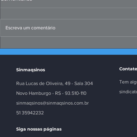
Escreva um comentário
Papo Produtivo debate
FIERGS: cor
propostas da indústria
positivo, m
para 2026
Contate
Sinmaqsinos
Tem alg
Rua Lucas de Oliveira, 49 - Sala 304
sindica
Novo Hamburgo - RS - 93.510-110
sinmaqsinos@sinmaqsinos.com.br
51 35942232
Siga nossas páginas