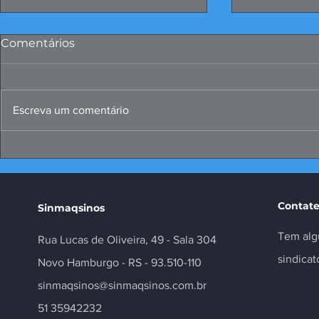
Comentários
Escreva um comentário
Papo Produtivo debate
FIERGS: cor
propostas da indústria
positivo, m
para 2026
Contate
Sinmaqsinos
Tem alg
Rua Lucas de Oliveira, 49 - Sala 304
sindica
Novo Hamburgo - RS - 93.510-110
sinmaqsinos@sinmaqsinos.com.br
51 35942232