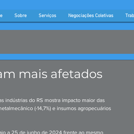
e
Sobre
Serviços
Negociações Coletivas
Trab
ram mais afetados
 indústrias do RS mostra impacto maior das 
metalmecânico (-14,7%) e insumos agropecuários 
maio a 25 de junho de 2024 frente ao mesmo 