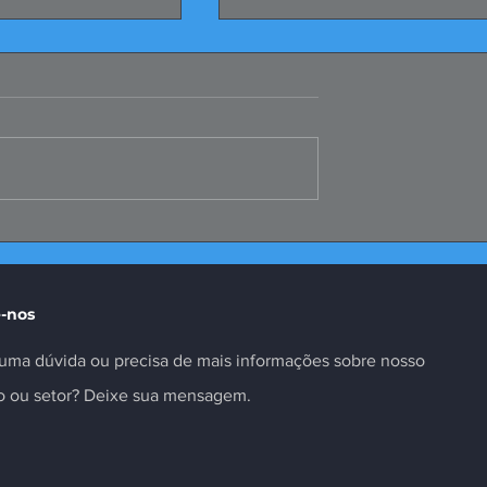
te da Selic é
Missão ao Peru fortalece
as insuficiente
negócios e inovação no
setor
-nos
uma dúvida ou precisa de mais informações sobre nosso
to ou setor? Deixe sua mensagem.