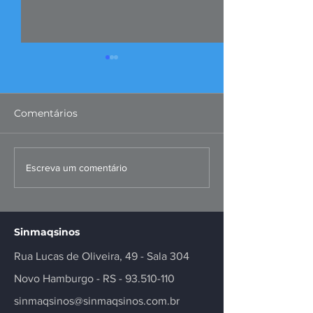
Comentários
Convenções Coletivas
Malha Sul: FI
Escreva um comentário
dos Metalúrgicos
questiona mo
Registradas
proposta
Sinmaqsinos
Rua Lucas de Oliveira, 49 - Sala 304
Novo Hamburgo - RS -
93.510-110
sinmaqsinos@sinmaqsinos.com.br