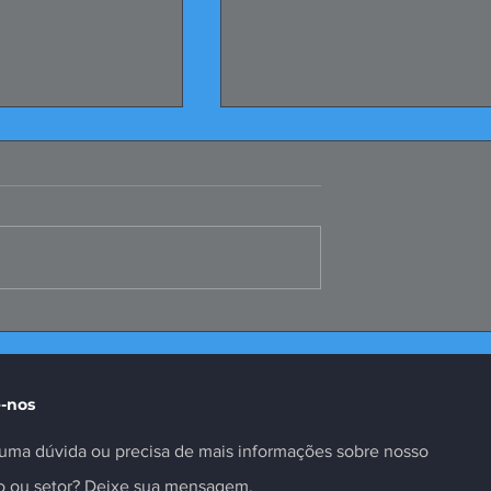
 Coletivas dos
Malha Sul: FIERGS
os Registradas
questiona modelagem
proposta
-nos
uma dúvida ou precisa de mais informações sobre nosso
to ou setor? Deixe sua mensagem.