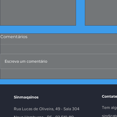
Comentários
Escreva um comentário
Missão ao Peru fortalece
Convenções
negócios e inovação no
Metalúrgic
setor
Contate
Sinmaqsinos
Tem alg
Rua Lucas de Oliveira, 49 - Sala 304
sindica