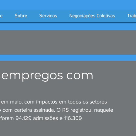
e
Sobre
Serviços
Negociações Coletivas
Trab
il empregos com
l em maio, com impactos em todos os setores 
com carteira assinada. O RS registrou, naquele 
 foram 94.129 admissões e 116.309 