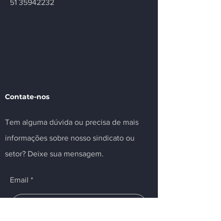
51 35942232
Contate-nos
Tem alguma dúvida ou precisa de mais
informações sobre nosso sindicato ou
setor? Deixe sua mensagem.
Email