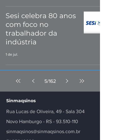
Sesi celebra 80 anos
com foco no
trabalhador da
indústria
1 de jul.
5
/
162
Sinmaqsinos
Rua Lucas de Oliveira, 49 - Sala 304
Novo Hamburgo - RS -
93.510-110
sinmaqsinos@sinmaqsinos.com.br